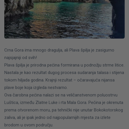
Crna Gora ima mnogo dragulja, ali Plava špilja je zasigurno
najsjajniji od svih!
Plava špilja je prirodna pećina formirana u podnožju strme litice.
Nastala je kao rezultat dugog procesa sudaranja talasa i stijena
tokom hiljada godina. Krajnji rezultat – očaravajuća nijansa
plave boje koja izgleda nestvarno.
Ova čarobna pećina nalazi se na veličanstvenom poluostrvu
Luštica, između Zlatne Luke i rta Mala Gora. Pećina je okrenuta
prema otvorenom moru, pa tehnički nije unutar Bokokotorskog
zaliva, ali je ipak jedno od najpopularnijih mjesta za izlete
brodom u ovom području.