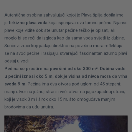
Autentična osobina zahvaljujući kojoj je Plava špilja dobila ime
je
tirkizno plava voda
koja ispunjava ovu tamnu pećinu. Nijanse
plave koje vidite dok ste unutar pećine teško je opisati, ali
moglo bi se reći da izgleda kao da sama voda svijetli iz dubine.
Sunčevi zraci koji padaju direktno na površinu mora reflektuju
se na svod pećine i rasipaju, stvarajući fascinantan azurno plavi
odsjaj u vodi.
Pećina se prostire na površini od oko 300 m². Dubina vode
u pećini iznosi oko 5 m, dok je visina od nivoa mora do vrha
svoda 9 m.
Pećina ima dva otvora pod uglom od 45 stepeni:
manji otvor na južnoj strani i veći otvor na jugozapadnoj strani,
koji je visok 3 m i širok oko 15 m, što omogućava manjim
brodovima da uđu unutra.