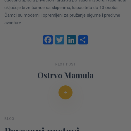
čudesnu špilju u privatnom društvu po vašem izboru. Naša flota
uključuje brze čamce sa skiperima, kapaciteta do 10 osoba.
Čamci su moderni i opremljeni za pružanje sigurne i predivne
avanture.
Facebook
Twitter
LinkedIn
Share
NEXT POST
Ostrvo Mamula
BLOG
Povezani postovi