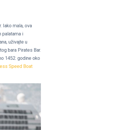
. Iako mala, ova
m palatama i
na, uživajte u
og bara Pirates Bar.
reno 1452. godine oko
less Speed Boat