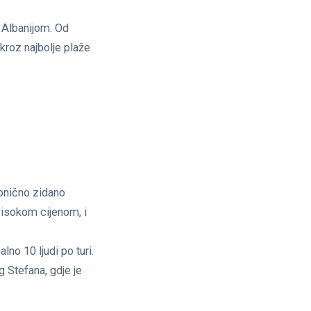
 Albanijom. Od
kroz najbolje plaže
konično zidano
visokom cijenom, i
no 10 ljudi po turi.
g Stefana, gdje je