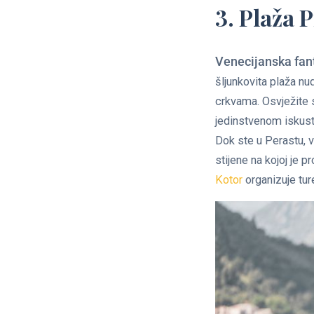
3. Plaža 
Venecijanska fan
šljunkovita plaža nu
crkvama. Osvježite s
jedinstvenom iskust
Dok ste u Perastu, v
stijene na kojoj je
Kotor
organizuje tur