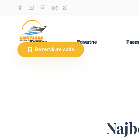
Grupne Ture
Privatne Ture
Premium Ture
Rezervišite sada
Najb