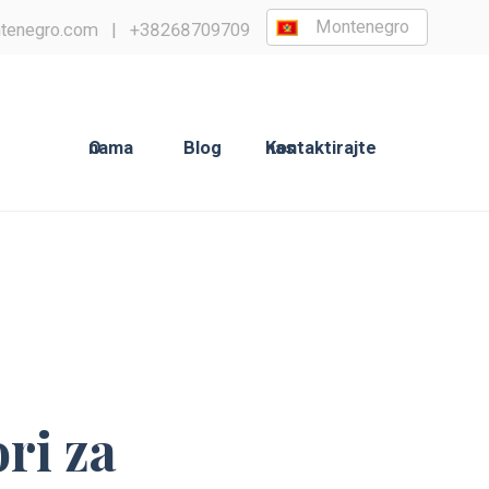
Montenegro
tenegro.com
|
+38268709709
O nama
Blog
Kontaktirajte nas
ri za