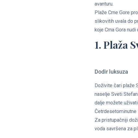
avanturu.
Plaže Crne Gore pro
slikovitih uvala do 
koje Crna Gora nudi 
1. Plaža S
Dodir luksuza
Doživite čari plaže 
naselje Sveti Stefa
dalje možete uživati
Četrdesetominutne
Za pristupačniji doži
voda savršena za pli