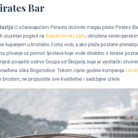
Pirates Bar
tazija
U očaravajućem Perastu doživite magiju plaže Pirates Bar
di izuzetan pogled na
Bokokotorski zaliv
, okružena venecijanski
e kupanjem u kristalno čistoj vodi, a ako plaža postane prenatrpa
vu plivanja uz pomoć ljestava koje vode direktno s terase poznat
rijedi posjetiti ostrvo Gospa od Škrpjela, koje je vještački stvo
 pronađena slika Bogorodice. Tokom cijele godine kompanija
Limit
e brodom, ne propustite ove kvalitetne i sadržajne izlete.