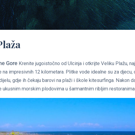
Plaža
ne Gore
Krenite jugoistočno od Ulcinja i otkrijte Veliku Plažu, n
 na impresivnih 12 kilometara. Plitke vode idealne su za djecu, 
dijelu, gdje ih čekaju barovi na plaži i škole kitesurfinga. Nakon
se ukusnim morskim plodovima u šarmantnim ribljim restoranima u