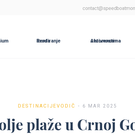
contact@speedboatmon
Rentiranje broda
Aktivnosti na otvorenom
DESTINACIJE
VODIČ
- 6 MAR 2025
olje plaže u Crnoj Go