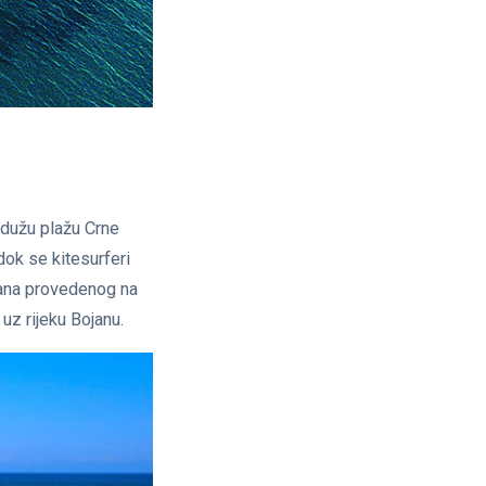
ajdužu plažu Crne
dok se kitesurferi
 dana provedenog na
z rijeku Bojanu.