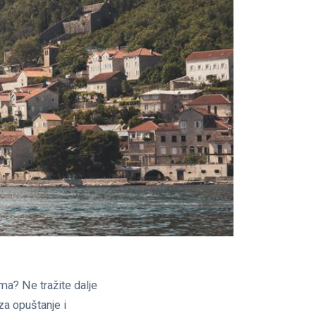
ma? Ne tražite dalje
za opuštanje i