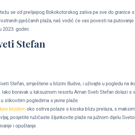
težu se od prelijepog Bokokotorskog zaliva pa sve do granice s
prostranih pješčanih plaža, naš vodič će vas povesti na putovanje 
u 2023. godini.
veti Stefan
Sveti Stefan, smještene u blizini Budve, i uživajte u pogledu na i
n. Iako boravak u luksuznom resortu Aman Sveti Stefan dolazi s 
 u slikovitim pogledima s javne plaže.
ture brodom
oko ostrva polaze s kioska blizu prelaza, s maksimal
vljaj, posjetite ružičaste šljunkovite plaže na južnom dijelu Sveto
vanje i opuštanje.