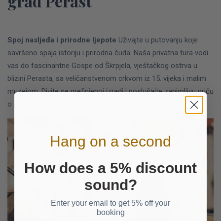
grad Perast
Spoj nasljeđa i prirodne ljepote
Uživajte u putovanju koje
savršeno spaja istoriju i prirodna čuda. Naša privatna tura vodi
vas do fascinantne Gospe od Škrpjela, vještačkog ostrva u
blizini Perasta, sa veličanstvenom crkvom iz 15. vijeka i malim
muzejom. Divite se prefinjenoj izradi i poslušajte zanimljivu priču
o nastanku ovog izuzetnog mjesta.
Hang on a second
How does a 5% discount
sound?
Enter your email to get 5% off your
booking