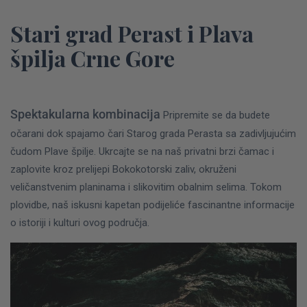
Stari grad Perast i Plava
špilja Crne Gore
Spektakularna kombinacija
Pripremite se da budete
očarani dok spajamo čari Starog grada Perasta sa zadivljujućim
čudom Plave špilje. Ukrcajte se na naš privatni brzi čamac i
zaplovite kroz prelijepi Bokokotorski zaliv, okruženi
veličanstvenim planinama i slikovitim obalnim selima. Tokom
plovidbe, naš iskusni kapetan podijeliće fascinantne informacije
o istoriji i kulturi ovog područja.