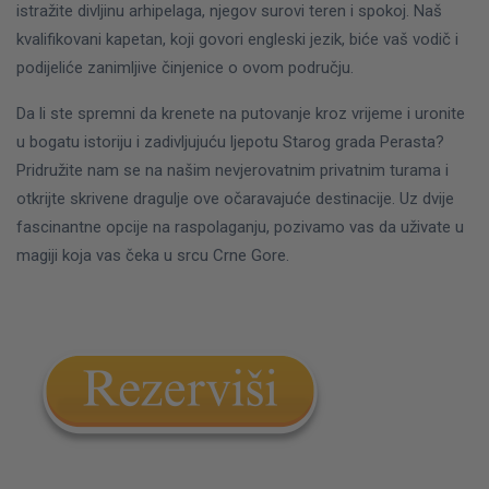
istražite divljinu arhipelaga, njegov surovi teren i spokoj. Naš
kvalifikovani kapetan, koji govori engleski jezik, biće vaš vodič i
podijeliće zanimljive činjenice o ovom području.
Da li ste spremni da krenete na putovanje kroz vrijeme i uronite
u bogatu istoriju i zadivljujuću ljepotu Starog grada Perasta?
Pridružite nam se na našim nevjerovatnim privatnim turama i
otkrijte skrivene dragulje ove očaravajuće destinacije. Uz dvije
fascinantne opcije na raspolaganju, pozivamo vas da uživate u
magiji koja vas čeka u srcu Crne Gore.