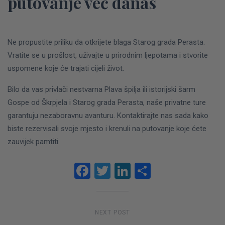
putovanje već danas
Ne propustite priliku da otkrijete blaga Starog grada Perasta.
Vratite se u prošlost, uživajte u prirodnim ljepotama i stvorite
uspomene koje će trajati cijeli život.
Bilo da vas privlači nestvarna Plava špilja ili istorijski šarm
Gospe od Škrpjela i Starog grada Perasta, naše privatne ture
garantuju nezaboravnu avanturu. Kontaktirajte nas sada kako
biste rezervisali svoje mjesto i krenuli na putovanje koje ćete
zauvijek pamtiti.
Facebook
Twitter
LinkedIn
Share
NEXT POST