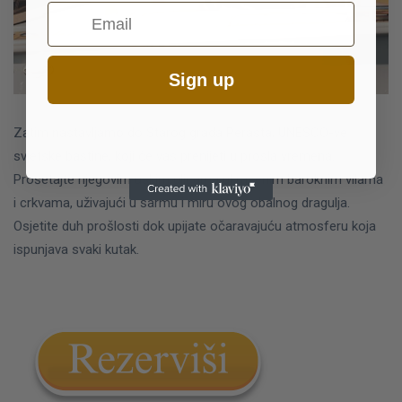
Email
Sign up
Zatim nastavljamo do Starog grada Perasta, UNESCO-ve
svjetske baštine, koji će vas prenijeti u prošla vremena.
Prošetajte njegovim uskim ulicama ukrašenim baroknim vilama
i crkvama, uživajući u šarmu i miru ovog obalnog dragulja.
Osjetite duh prošlosti dok upijate očaravajuću atmosferu koja
ispunjava svaki kutak.