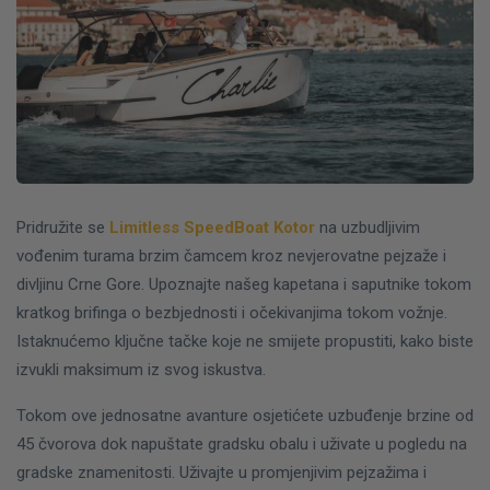
Pridružite se
Limitless SpeedBoat Kotor
na uzbudljivim
vođenim turama brzim čamcem kroz nevjerovatne pejzaže i
divljinu Crne Gore. Upoznajte našeg kapetana i saputnike tokom
kratkog brifinga o bezbjednosti i očekivanjima tokom vožnje.
Istaknućemo ključne tačke koje ne smijete propustiti, kako biste
izvukli maksimum iz svog iskustva.
Tokom ove jednosatne avanture osjetićete uzbuđenje brzine od
45 čvorova dok napuštate gradsku obalu i uživate u pogledu na
gradske znamenitosti. Uživajte u promjenjivim pejzažima i