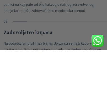
putnicima koji pate od bilo kakvog ozbiljnog zdravstvenog
stanja koje može zahtevati hitnu medicinsku pomoć.
Zadovoljstvo kupaca
Na početku smo bili mali biznis. Ubrzo su se naši kupci vratili sa
svojim prijateljima, prijateljima i porodicom i kolegama. Glas se
ubrzo proširio internetom i tokom poslednjih 12 meseci
recenzije sa pet zvezdica su preplavile. Sve zahvaljujući našim
cenjenim putnicima koji koriste internet da viču o našim
jedinstvenim turama brzim čamcima.
U Limitless Speed Boat Kotor, uvek smo pri ruci i spremni da
Vas i Vaše prijatelje, porodicu ili kolege povedemo u obilazak
najsjajnijeg dragulja Crne Gore - Boke Kotorske.