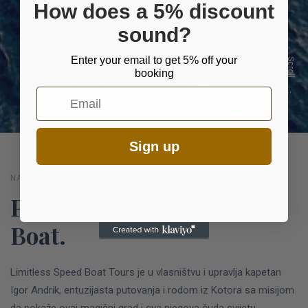
How does a 5% discount
sound?
Enter your email to get 5% off your
Scroll
booking
Email
Sign up
NAŠA PRIČA
Početak Limitless Speed
Boat.
Limitless Speed Boat Tours je u vlasništvu i upravlja kapetan
Igor Andrik, entuzijasta putovanja i rodom iz Kotora sa misijom