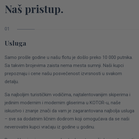
Naš pristup.
Usluga
Samo prošle godine u našu flotu je došlo preko 10 000 putnika.
Sa takvim brojevima zaista nema mesta sumnji. Naši kupci
prepoznaju i cene našu posvećenost izvrsnosti u svakom
detalju.
Sa najboljim turističkim vodičima, najtalentovanijim skiperima i
jedinim modernim i modernim gliserima u KOTOR-u, naše
iskustvo i znanje znači da vam je zagarantovana najbolja usluga
– sve sa dodatnim ličnim dodirom koji omogućava da se naši
neverovatni kupci vraćaju iz godine u godinu.