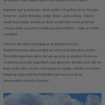
da pokaže ovaj magični grad i sva njegova čuda svijetu.
Kapetan Igor je putovao i živeo preko 15 godina širom Evrope,
Severne i Južne Amerike, Indije, Azije i Južne Afrike. Tokom
svojih putovanja, shvatio je da je istraživanje novih gradova
mnogo bolje uz pomoć lokalnog stanovništva - i tako je rođen
Limitless.
Osnovni cilj naše kompanije je da ljepotu Kotora i
Bokokotorskog zaliva podijeli sa svima koji žele da je dožive.
Dozvolite kapetanu Igoru da vas upozna sa gradom Kotorom
na jednoj od svojih uzbudljivih tura gliserom. Možda ćete čak na
kraju znati više o ovom očaravajućem gradu i okolini od većine
lokalnog stanovništva. Pridružite nam se na vodi za
neverovatno iskustvo turneje!