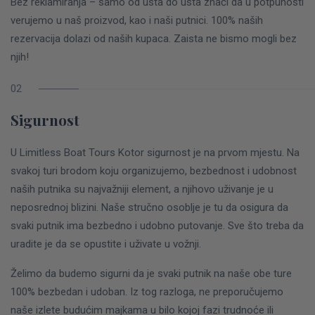
Bez reklamiranja – samo od usta do usta znači da u potpunosti
verujemo u naš proizvod, kao i naši putnici. 100% naših
rezervacija dolazi od naših kupaca. Zaista ne bismo mogli bez
njih!
Sigurnost
U Limitless Boat Tours Kotor sigurnost je na prvom mjestu. Na
svakoj turi brodom koju organizujemo, bezbednost i udobnost
naših putnika su najvažniji element, a njihovo uživanje je u
neposrednoj blizini. Naše stručno osoblje je tu da osigura da
svaki putnik ima bezbedno i udobno putovanje. Sve što treba da
uradite je da se opustite i uživate u vožnji.
Želimo da budemo sigurni da je svaki putnik na naše obe ture
100% bezbedan i udoban. Iz tog razloga, ne preporučujemo
naše izlete budućim majkama u bilo kojoj fazi trudnoće ili