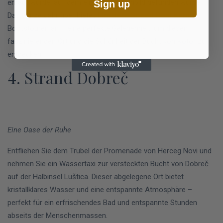
erbaut wurde, auf dem einst ein Marienbild gefunden wurde.
Sign up
Das ganze Jahr über bietet
Limitless Speed Boat Kotor
Bootstouren an – eine perfekte Gelegenheit, um diesen
faszinierenden Ort und die Schönheit der Bucht von Kotor zu
entdecken.
4. Strand Dobreč
Eine Oase der Ruhe
Entfliehen Sie dem Trubel der Promenade von Herceg Novi und
nehmen Sie ein Wassertaxi zur versteckten Bucht von Dobreč
auf der Halbinsel Luštica. Dieser abgelegene Ort bietet
kristallklares Wasser und eine entspannte Atmosphäre –
perfekt für ein erfrischendes Bad und entspannte Stunden
abseits der Menschenmassen.