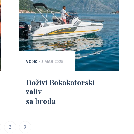
VODIČ
- 8 MAR 2025
Doživi Bokokotorski
zaliv
sa broda
2
3