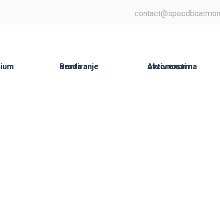
contact@speedboatmon
Rentiranje broda
Aktivnosti na otvorenom