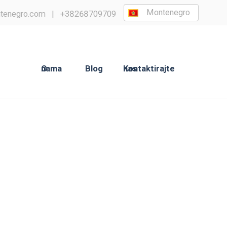
Montenegro
tenegro.com
|
+38268709709
O nama
Blog
Kontaktirajte nas