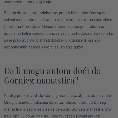
znamenitostima ovog kraja.
Bez obzira koju rutu odaberete, put do Manastira Ostrog nudi
jedinstvenu priliku da uživate u raznolikim pejzažima i prirodnim
ljepotama Crne Gore. Manastir se može posjetiti tokom cijele
godine, ali ljetnji mjeseci donose veći broj hodočasnika i turista,
pa je preporučljivo planirati dolazak u jutarnjim ili kasnim
popodnevnim satima kako bi se izbjegle gužve.
Da li mogu autom doći do
Gornjeg manastira?
Postoji put koji vodi do Gornjeg manastira, ali je uzak i krivudav.
Mnogi posjetioci odlučuju da automobilom dođu do Donjeg
manastira, a zatim se pješice penju do Gornjeg manastira, što
traje oko 30 do 40 minuta. Takođe, organizovani prevozi