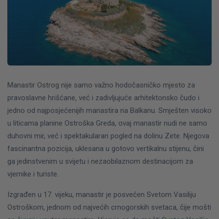
Manastir Ostrog nije samo važno hodočasničko mjesto za
pravoslavne hrišćane, već i zadivljujuće arhitektonsko čudo i
jedno od najposjećenijih manastira na Balkanu. Smješten visoko
u liticama planine Ostroška Greda, ovaj manastir nudi ne samo
duhovni mir, već i spektakularan pogled na dolinu Zete. Njegova
fascinantna pozicija, uklesana u gotovo vertikalnu stijenu, čini
ga jedinstvenim u svijetu i nezaobilaznom destinacijom za
vjernike i turiste.
Izgrađen u 17. vijeku, manastir je posvećen Svetom Vasiliju
Ostroškom, jednom od najvećih crnogorskih svetaca, čije mošti