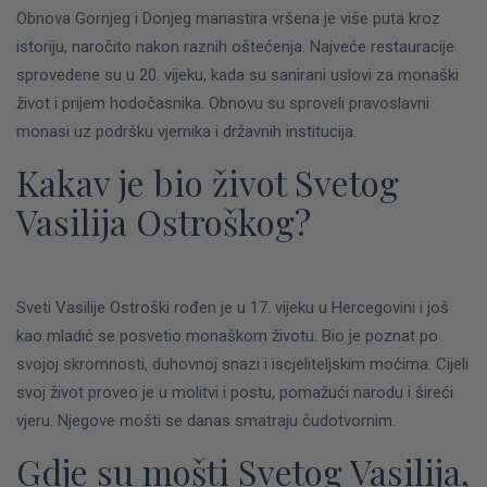
Obnova Gornjeg i Donjeg manastira vršena je više puta kroz
istoriju, naročito nakon raznih oštećenja. Najveće restauracije
sprovedene su u 20. vijeku, kada su sanirani uslovi za monaški
život i prijem hodočasnika. Obnovu su sproveli pravoslavni
monasi uz podršku vjernika i državnih institucija.
Kakav je bio život Svetog
Vasilija Ostroškog?
Sveti Vasilije Ostroški rođen je u 17. vijeku u Hercegovini i još
kao mladić se posvetio monaškom životu. Bio je poznat po
svojoj skromnosti, duhovnoj snazi i iscjeliteljskim moćima. Cijeli
svoj život proveo je u molitvi i postu, pomažući narodu i šireći
vjeru. Njegove mošti se danas smatraju čudotvornim.
Gdje su mošti Svetog Vasilija,