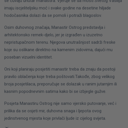
se čuvaju unutar manastira. Vjeruje se da mošti Svetog Vasilija
imaju iscjeliteljsku moć i svake godine na desetine hiljade
hodočasnika dolazi da se pomoli i potraži blagoslov.
Osim duhovnog značaja, Manastir Ostrog predstavlja i
arhitektonsko remek-djelo, jer je izgrađen u izuzetno
nepristupačnom terenu. Njegova unutrašnjost sadrži freske
koje su oslikane direktno na kamenim zidovima, dajući mu
poseban vizuelni identitet.
Oni koji planiraju posjetiti manastir treba da znaju da postoji
pravilo oblačenja koje treba poštovati.Takođe, zbog velikog
broja posjetilaca, preporučuje se dolazak u ranim jutarnjim ili
kasnim popodnevnim satima kako bi se izbjegle gužve.
Posjeta Manastiru Ostrog nije samo vjersko putovanje, već i
prilika da se osjeti mir, duhovna snaga i ljepota ovog
jedinstvenog mjesta koje privlači ljude iz cijelog svijeta.