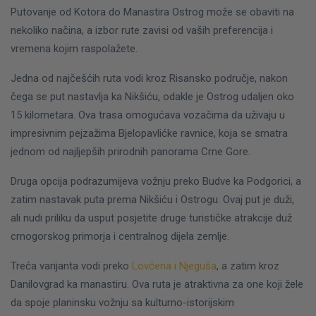
Putovanje od Kotora do Manastira Ostrog može se obaviti na
nekoliko načina, a izbor rute zavisi od vaših preferencija i
vremena kojim raspolažete.
Jedna od najčešćih ruta vodi kroz Risansko područje, nakon
čega se put nastavlja ka Nikšiću, odakle je Ostrog udaljen oko
15 kilometara. Ova trasa omogućava vozačima da uživaju u
impresivnim pejzažima Bjelopavlićke ravnice, koja se smatra
jednom od najljepših prirodnih panorama Crne Gore.
Druga opcija podrazumijeva vožnju preko Budve ka Podgorici, a
zatim nastavak puta prema Nikšiću i Ostrogu. Ovaj put je duži,
ali nudi priliku da usput posjetite druge turističke atrakcije duž
crnogorskog primorja i centralnog dijela zemlje.
Treća varijanta vodi preko
Lovćena i Njeguša
, a zatim kroz
Danilovgrad ka manastiru. Ova ruta je atraktivna za one koji žele
da spoje planinsku vožnju sa kulturno-istorijskim