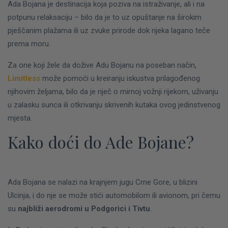
Ada Bojana je destinacija koja poziva na istraživanje, ali i na
potpunu relaksaciju – bilo da je to uz opuštanje na širokim
pješčanim plažama ili uz zvuke prirode dok rijeka lagano teče
prema moru.
Za one koji žele da dožive Adu Bojanu na poseban način,
Limitless
može pomoći u kreiranju iskustva prilagođenog
njihovim željama, bilo da je riječ o mirnoj vožnji rijekom, uživanju
u zalasku sunca ili otkrivanju skrivenih kutaka ovog jedinstvenog
mjesta.
Kako doći do Ade Bojane?
Ada Bojana se nalazi na krajnjem jugu Crne Gore, u blizini
Ulcinja, i do nje se može stići automobilom ili avionom, pri čemu
su
najbliži aerodromi u Podgorici i Tivtu
.