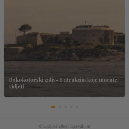
Bokokotorski zaliv- 6 atrakcija koje morate
vidjeti
© 2025 Limitless Speedboat