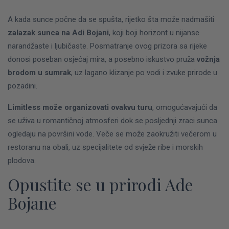
A kada sunce počne da se spušta, rijetko šta može nadmašiti
zalazak sunca na Adi Bojani
, koji boji horizont u nijanse
narandžaste i ljubičaste. Posmatranje ovog prizora sa rijeke
donosi poseban osjećaj mira, a posebno iskustvo pruža
vožnja
brodom u sumrak
, uz lagano klizanje po vodi i zvuke prirode u
pozadini.
Limitless može organizovati ovakvu turu
, omogućavajući da
se uživa u romantičnoj atmosferi dok se posljednji zraci sunca
ogledaju na površini vode. Veče se može zaokružiti večerom u
restoranu na obali, uz specijalitete od svježe ribe i morskih
plodova.
Opustite se u prirodi Ade
Bojane