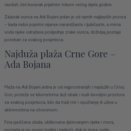
vazduh, čini boravak prijatnim tokom većeg dijela godine.
Zalazak sunca na Adi Bojani jedan je od njenih najljepših prizora
– kada nebo poprimi nijanse narandžaste i ljubičaste, a mirna
voda rijeke odražava posljednje zrake sunca, doživljaj postaje
poseban za svakog posjetioca.
Najduža plaža Crne Gore –
Ada Bojana
Plaža na Adi Bojani jedna je od najprostranijih i najdužih u Crnoj
Gori, proteže se kilometrima duž obale i nudi dovoljno prostora
za svakog posjetioca, bilo da traži mir i opuštanje ili uživa u
aktivnostima na otvorenom.
Fina pješčana obala, oblikovana djelovanjem rijeke i mora,
poznata je po svojoj toplini i mekoći, dok je more ovdje