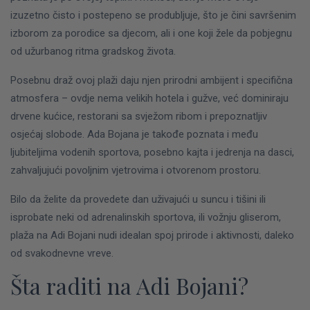
izuzetno čisto i postepeno se produbljuje, što je čini savršenim
izborom za porodice sa djecom, ali i one koji žele da pobjegnu
od užurbanog ritma gradskog života.
Posebnu draž ovoj plaži daju njen prirodni ambijent i specifična
atmosfera – ovdje nema velikih hotela i gužve, već dominiraju
drvene kućice, restorani sa svježom ribom i prepoznatljiv
osjećaj slobode. Ada Bojana je takođe poznata i među
ljubiteljima vodenih sportova, posebno kajta i jedrenja na dasci,
zahvaljujući povoljnim vjetrovima i otvorenom prostoru.
Bilo da želite da provedete dan uživajući u suncu i tišini ili
isprobate neki od adrenalinskih sportova, ili vožnju gliserom,
plaža na Adi Bojani nudi idealan spoj prirode i aktivnosti, daleko
od svakodnevne vreve.
Šta raditi na Adi Bojani?