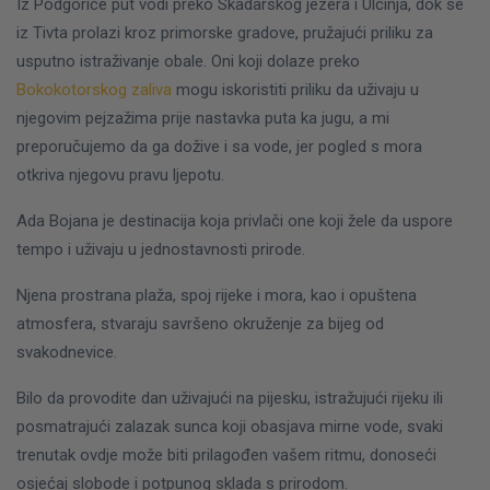
Iz Podgorice put vodi preko Skadarskog jezera i Ulcinja, dok se
iz Tivta prolazi kroz primorske gradove, pružajući priliku za
usputno istraživanje obale. Oni koji dolaze preko
Bokokotorskog zaliva
mogu iskoristiti priliku da uživaju u
njegovim pejzažima prije nastavka puta ka jugu, a mi
preporučujemo da ga dožive i sa vode, jer pogled s mora
otkriva njegovu pravu ljepotu.
Ada Bojana je destinacija koja privlači one koji žele da usporе
tempo i uživaju u jednostavnosti prirode.
Njena prostrana plaža, spoj rijeke i mora, kao i opuštena
atmosfera, stvaraju savršeno okruženje za bijeg od
svakodnevice.
Bilo da provodite dan uživajući na pijesku, istražujući rijeku ili
posmatrajući zalazak sunca koji obasjava mirne vode, svaki
trenutak ovdje može biti prilagođen vašem ritmu, donoseći
osjećaj slobode i potpunog sklada s prirodom.