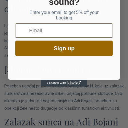
sound?
odmor
Enter your email to get 5% off your
booking
Ljubitelji dinamičnih aktivnosti često biraju
vodene sportove
,
Email
jer vjetrovi koji ovdje duvaju pružaju savršene uslove za
kitesurfing i jedrenje na dasci. Osim toga, vožnja kajakom ili
Sign up
SUP-om po rijeci omogućava drugačiju perspektivu i priliku da
se istraže skriveni djelovi obale.
Jahanje konja po plaži
Poseban ugođaj pruža i
jahanje konja po plaži
, koje uz zalazak
sunca stvara nezaboravne slike i osjećaj potpune slobode. Ovo
iskustvo je jedno od najposebnijih na Adi Bojani, posebno za
one koji žele nešto drugačije od klasičnih turističkih aktivnosti.
Zalazak sunca na Adi Bojani