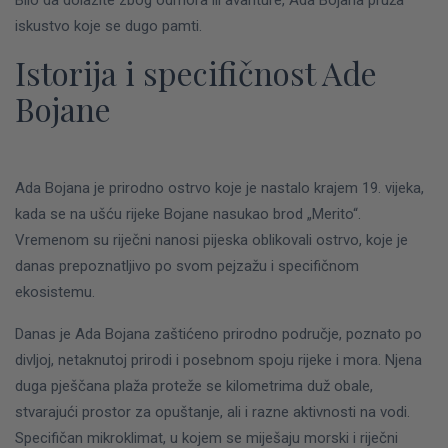
Bilo da dolazite zbog odmora ili avanture, Ada Bojana pruža
iskustvo koje se dugo pamti.
Istorija i specifičnost Ade
Bojane
Ada Bojana je prirodno ostrvo koje je nastalo krajem 19. vijeka,
kada se na ušću rijeke Bojane nasukao brod „Merito“.
Vremenom su riječni nanosi pijeska oblikovali ostrvo, koje je
danas prepoznatljivo po svom pejzažu i specifičnom
ekosistemu.
Danas je Ada Bojana zaštićeno prirodno područje, poznato po
divljoj, netaknutoj prirodi i posebnom spoju rijeke i mora. Njena
duga pješčana plaža proteže se kilometrima duž obale,
stvarajući prostor za opuštanje, ali i razne aktivnosti na vodi.
Specifičan mikroklimat, u kojem se miješaju morski i riječni