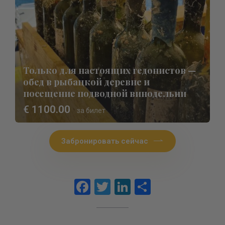
Только для настоящих гедонистов —
обед в рыбацкой деревне и
посещение подводной винодельни
€ 1100.00
за билет
Забронировать сейчас
Facebook
Twitter
LinkedIn
Отправит