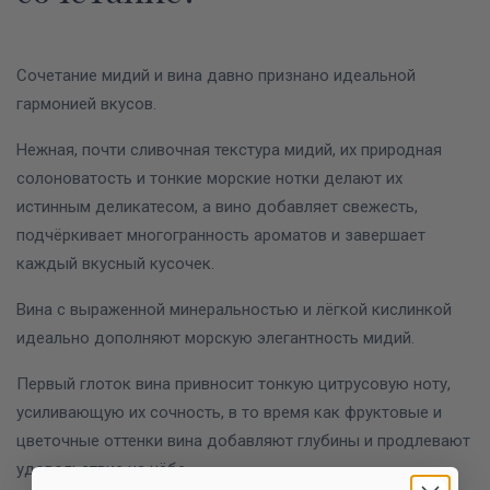
Сочетание мидий и вина давно признано идеальной
гармонией вкусов.
Нежная, почти сливочная текстура мидий, их природная
солоноватость и тонкие морские нотки делают их
истинным деликатесом, а вино добавляет свежесть,
подчёркивает многогранность ароматов и завершает
каждый вкусный кусочек.
Вина с выраженной минеральностью и лёгкой кислинкой
идеально дополняют морскую элегантность мидий.
Первый глоток вина привносит тонкую цитрусовую ноту,
усиливающую их сочность, в то время как фруктовые и
цветочные оттенки вина добавляют глубины и продлевают
удовольствие на нёбе.