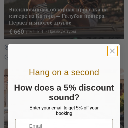
Эксклюзивная обзорная прогулка на
катере из Котора — Голубая пещера,
Пераст и многое другое
€ 660
• Премиум туры
per ticket
Kotor
4h
12 people
Hang on a second
Premium
How does a 5% discount
sound?
Enter your email to get 5% off your
booking
Email