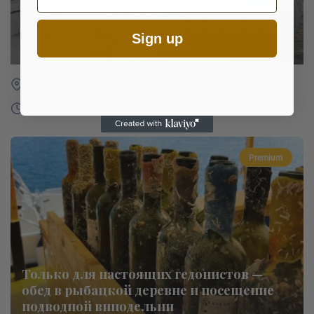
Драгоценности Черногории —
дегустация вина и мидий посреди моря!
Sign up
€ 990
• Премиум туры
per ticket
Парк Свободы 1, Котор
6h
12 people
Premium
Только для настоящих гедонистов —
обед в рыбацкой деревне и посещение
подводной винодельни