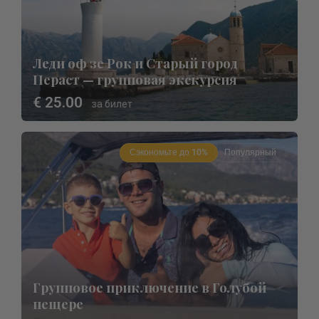
Леди оф зе Рок и Старый город
Пераст — групповая экскурсия
€ 25.00
за билет
Сэкономьте до 10%
Популярный
Групповое приключение в Голубой
пещере