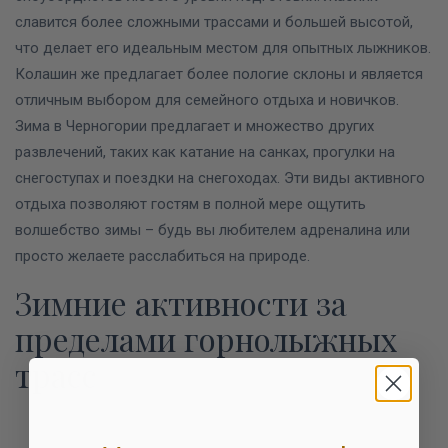
славится более сложными трассами и большей высотой,
что делает его идеальным местом для опытных лыжников.
Колашин же предлагает более пологие склоны и является
отличным выбором для семейного отдыха и новичков.
Зима в Черногории предлагает и множество других
развлечений, таких как катание на санках, прогулки на
снегоступах и поездки на снегоходах.
Эти виды активного
отдыха позволяют гостям в полной мере ощутить
волшебство зимы – будь вы любителем адреналина или
просто желаете расслабиться на природе.
Зимние активности за
пределами горнолыжных
трасс