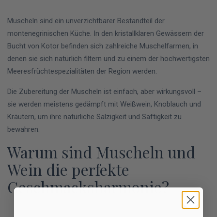
Muscheln sind ein unverzichtbarer Bestandteil der
montenegrinischen Küche. In den kristallklaren Gewässern der
Bucht von Kotor befinden sich zahlreiche Muschelfarmen, in
denen sie sich natürlich filtern und zu einem der hochwertigsten
Meeresfrüchtespezialitäten der Region werden.
Die Zubereitung der Muscheln ist einfach, aber wirkungsvoll –
sie werden meistens gedämpft mit Weißwein, Knoblauch und
Kräutern, um ihre natürliche Salzigkeit und Saftigkeit zu
bewahren.
Warum sind Muscheln und
Wein die perfekte
Geschmacksharmonie?