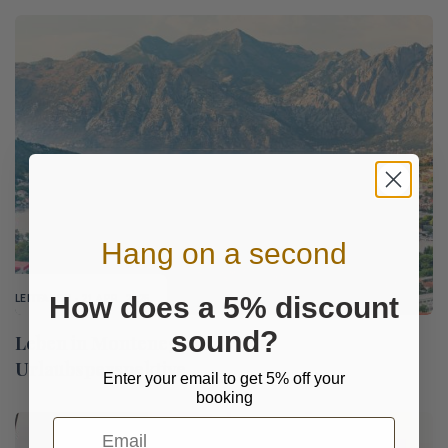
Hang on a second
How does a 5% discount
LEITFADEN
- 21 APR. 2025
sound?
Leben in Montenegro aus der
Urlaubsperspektive
Enter your email to get 5% off your
booking
Email