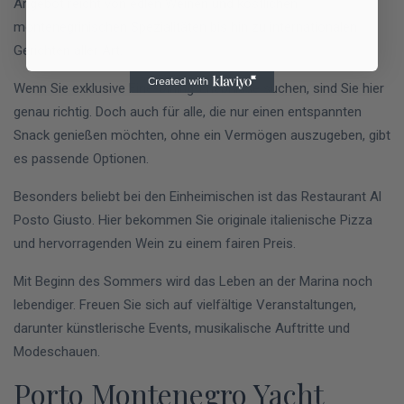
Angebot reicht von edlen Weinen und köstlichen
montenegrinischen Spezialitäten bis hin zu internationalen
Gerichten aller Art.
Wenn Sie exklusive Fine-Dining-Erlebnisse suchen, sind Sie hier
genau richtig. Doch auch für alle, die nur einen entspannten
Snack genießen möchten, ohne ein Vermögen auszugeben, gibt
es passende Optionen.
Besonders beliebt bei den Einheimischen ist das Restaurant Al
Posto Giusto. Hier bekommen Sie originale italienische Pizza
und hervorragenden Wein zu einem fairen Preis.
Mit Beginn des Sommers wird das Leben an der Marina noch
lebendiger. Freuen Sie sich auf vielfältige Veranstaltungen,
darunter künstlerische Events, musikalische Auftritte und
Modeschauen.
Porto Montenegro Yacht