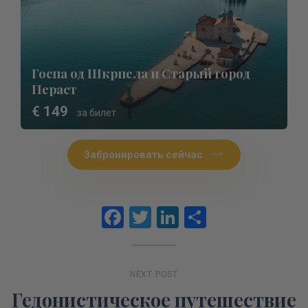
Госпа од Шкрпела и Старый город
Пераст
€ 149
за билет
Забронировать сейчас
Facebook
Twitter
LinkedIn
Отправит
NEXT POST
Гедонистическое путешествие