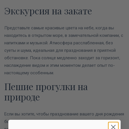
Экскурсия на закате
Представьте самые красивые цвета на небе, когда вы
находитесь в открытом море, в замечательной компании, с
напитками и музыкой. Атмосфера расслабленная, без
суеты и шума, идеальная для празднования в приятной
обстановке. Пока солнце медленно заходит за горизонт,
наслаждение видом и этим моментом делает опыт по-
настоящему особенным.
Пешие прогулки на
природе
Если вы хотите, чтобы празднование вашего дня рождения
было еще более интересным и динамичным, рассмотрите
возможность включения таких активностей, как пешие