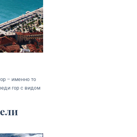
ор – именно то
реди гор с видом
тели