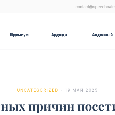
contact@speedboatm
Премиум туры
Аренда лодки
Активный отдых
UNCATEGORIZED
- 19 МАЙ 2025
сных причин посет