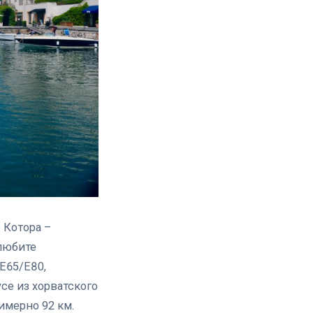
 Котора –
 любите
E65/E80,
се из хорватского
имерно 92 км.