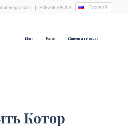
Русский
ontenegro.com
|
+38268709709
О нас
Блог
Свяжитесь с нами
ить Котор