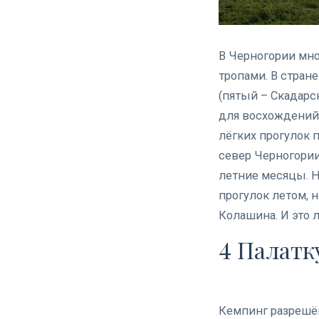
В Черногории мн
тропами. В стран
(пятый – Скадарс
для восхождений,
лёгких прогулок 
север Черногори
летние месяцы. 
прогулок летом, 
Колашина. И это 
4 Палатк
Кемпинг разрешён