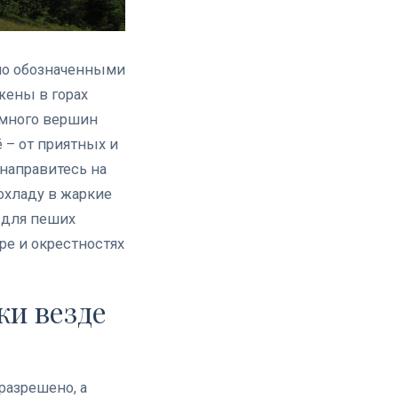
шо обозначенными
жены в горах
 много вершин
 – от приятных и
направитесь на
охладу в жаркие
 для пеших
ре и окрестностях
ки везде
разрешено, а