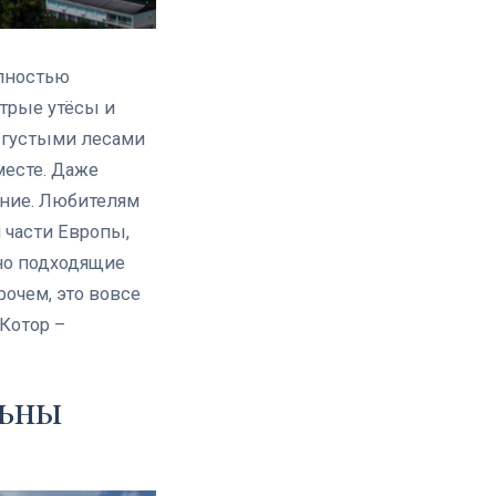
олностью
стрые утёсы и
 густыми лесами
месте.
Даже
ание. Любителям
 части Европы,
но подходящие
очем, это вовсе
 Котор –
льны