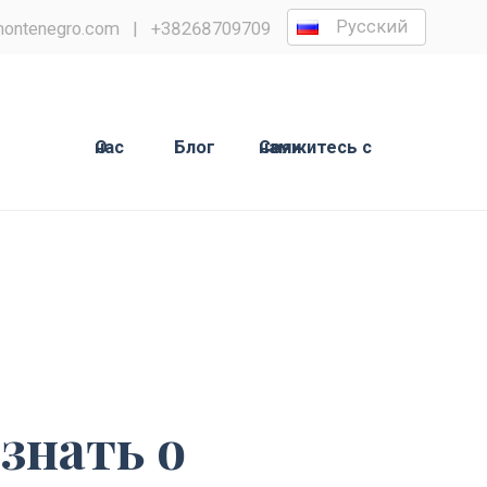
Русский
ontenegro.com
|
+38268709709
О нас
Блог
Свяжитесь с нами
знать о