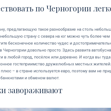
ествовать по Черногории легк
ану, предлагающую такое разнообразие на столь небольш
небольшую страну с севера на юг можно чуть более чем з
тите бесконечное количество чудес и достопримечательн
в Черногории довольно просто. Здесь развита автобусная
ти в любой город, посёлок или деревню. И когда вы туда
ионное гостеприимство дружелюбных местных жителей.
люс – в стране используется евро, поэтому вам не при
банкнотами и обменом валют.
жи завораживают