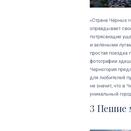
«Страна Чёрных г
оправдывает своё
потрясающие ущел
и зелёными лугам
простая поездка
фотографии здешн
Черногория пред
для любителей пу
не значит, что в
уникальный город
3 Пешие 