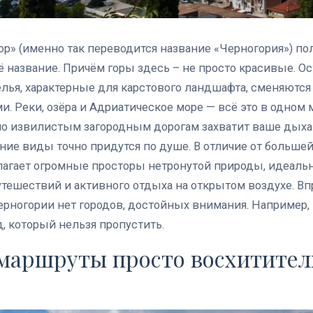
ор» (именно так переводится название «Черногория») п
 название. Причём горы здесь – не просто красивые. О
ья, характерные для карстового ландшафта, сменяются
и. Реки, озёра и Адриатическое море — всё это в одном 
 по извилистым загородным дорогам захватит ваше дых
ие виды точно придутся по душе. В отличие от большей
лагает огромные просторы нетронутой природы, идеаль
тешествий и активного отдыха на открытом воздухе. Впр
 Черногории нет городов, достойных внимания. Например,
, который нельзя пропустить.
маршруты просто восхитите