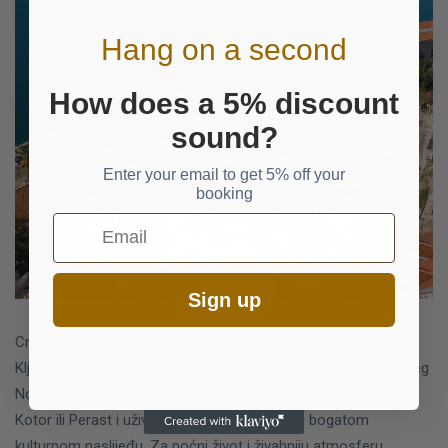
Hang on a second
How does a 5% discount
sound?
Enter your email to get 5% off your
booking
Email
Sign up
Crna Gora je dom mnogih šarmantnih primorskih gradova.
Ključne tačke za posjetu su Kotor, Perast, Budva, Tivat i Herceg
Novi, a svaki grad ima svoju jedinstvenu atmosferu.
Posjetite
Kotor ili Perast i uživajte u mirnoj atmosferi i bogatom
kulturnom naslijeđu. Za noćni život i živahniju atmosferu,