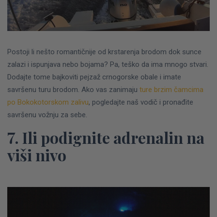
Postoji li nešto romantičnije od krstarenja brodom dok sunce
zalazi i ispunjava nebo bojama? Pa, teško da ima mnogo stvari.
Dodajte tome bajkoviti pejzaž crnogorske obale i imate
savršenu turu brodom.
Ako vas zanimaju
ture brzim čamcima
po Bokokotorskom zalivu
, pogledajte naš vodič i pronađite
savršenu vožnju za sebe.
7. Ili podignite adrenalin na
viši nivo