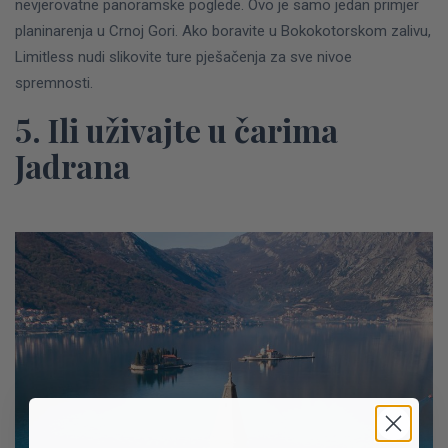
nevjerovatne panoramske poglede.
Ovo je samo jedan primjer
planinarenja u Crnoj Gori. Ako boravite u Bokokotorskom zalivu,
Limitless nudi slikovite ture pješačenja za sve nivoe
spremnosti.
5. Ili uživajte u čarima
Jadrana