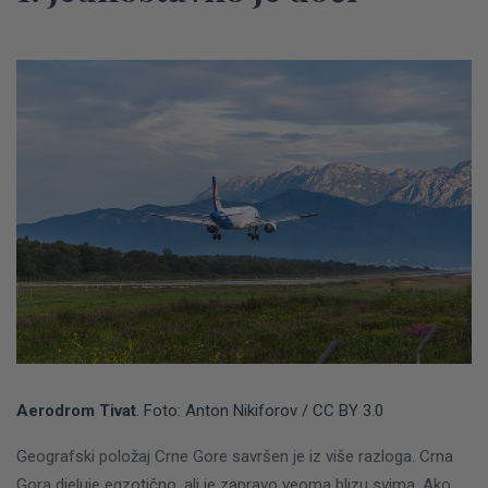
Aerodrom Tivat
. Foto: Anton Nikiforov / CC BY 3.0
Geografski položaj Crne Gore savršen je iz više razloga. Crna
Gora djeluje egzotično, ali je zapravo veoma blizu svima.
Ako