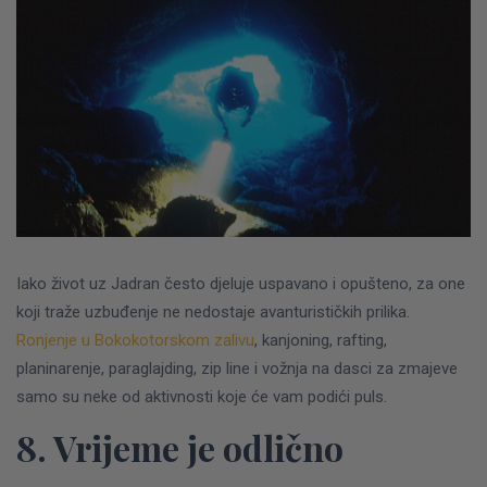
Iako život uz Jadran često djeluje uspavano i opušteno, za one
koji traže uzbuđenje ne nedostaje avanturističkih prilika.
Ronjenje u Bokokotorskom zalivu
, kanjoning, rafting,
planinarenje, paraglajding, zip line i vožnja na dasci za zmajeve
samo su neke od aktivnosti koje će vam podići puls.
8. Vrijeme je odlično