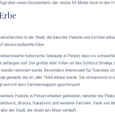
fügt über einen Glockenturm, der stolze 55 Meter hoch in den H
 Erbe
delsfamilien in der Stadt, die barocke Paläste und Kirchen erba
uf dieses kulturelle Erbe.
merkenswerte historische Gebäude in Perast, dass es schwerfäll
 anfangen soll. Die größte aller Villen ist das Schloss Smekja,
wieder renoviert wurde. Besonders interessant für Touristen ist 
ja genannt, die im Jahr 1664 erbaut wurde. Sie ist kunstvoll in 
gt und mit dem Familienwappen geschmückt.
 weitere Paläste in Perast erhalten geblieben, darunter die Palä
artinović, Bronza, Vukašović und weiterer Familien. Viele von i
aße der Stadt, die direkt am Meer verläuft.