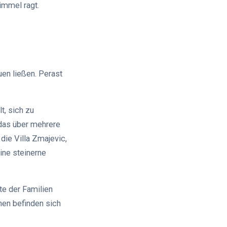
immel ragt.
uen ließen. Perast
t, sich zu
 das über mehrere
die Villa Zmajevic,
eine steinerne
ste der Familien
hnen befinden sich