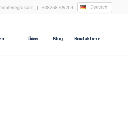
Deutsch
montenegro.com
|
+38268709709
äten
Über uns
Blog
Kontaktiere uns