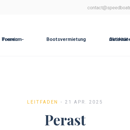
contact@speedboat
Premium-Touren
Bootsvermietung
Outdoor-Aktivit
LEITFADEN
- 21 APR. 2025
Perast