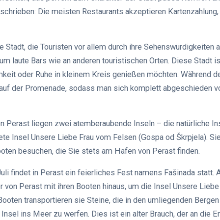
schrieben: Die meisten Restaurants akzeptieren Kartenzahlung, 
ne Stadt, die Touristen vor allem durch ihre Sehenswürdigkeiten a
kaum laute Bars wie an anderen touristischen Orten. Diese Stadt is
mkeit oder Ruhe in kleinem Kreis genießen möchten. Während 
 auf der Promenade, sodass man sich komplett abgeschieden 
n Perast liegen zwei atemberaubende Inseln – die natürliche In
tete Insel Unsere Liebe Frau vom Felsen (Gospa od Škrpjela). Si
Booten besuchen, die Sie stets am Hafen von Perast finden.
uli findet in Perast ein feierliches Fest namens Fašinada statt.
r von Perast mit ihren Booten hinaus, um die Insel Unsere Lieb
 Booten transportieren sie Steine, die in den umliegenden Berg
nsel ins Meer zu werfen. Dies ist ein alter Brauch, der an die E