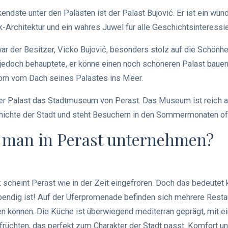
ndste unter den Palästen ist der Palast Bujović. Er ist ein wun
Architektur und ein wahres Juwel für alle Geschichtsinteressie
r der Besitzer, Vicko Bujović, besonders stolz auf die Schönhe
jedoch behauptete, er könne einen noch schöneren Palast bauen, 
orn vom Dach seines Palastes ins Meer.
er Palast das Stadtmuseum von Perast. Das Museum ist reich 
ichte der Stadt und steht Besuchern in den Sommermonaten of
 man in Perast unternehmen?
k scheint Perast wie in der Zeit eingefroren. Doch das bedeute
ebendig ist! Auf der Uferpromenade befinden sich mehrere Resta
 können. Die Küche ist überwiegend mediterran geprägt, mit ei
üchten, das perfekt zum Charakter der Stadt passt. Komfort und