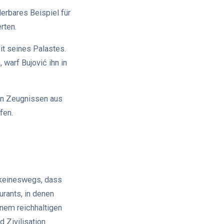
derbares Beispiel für
rten.
it seines Palastes.
warf Bujović ihn in
an Zeugnissen aus
fen.
t keineswegs, dass
urants, in denen
nem reichhaltigen
 Zivilisation