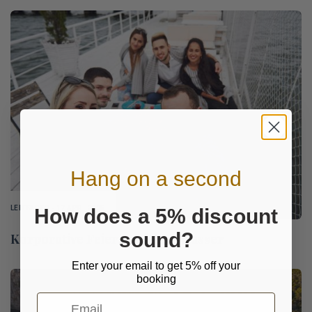
Hang on a second
LEITFADEN
- 17 APR. 2025
How does a 5% discount
sound?
Korporative Feiern auf dem Wasser
Enter your email to get 5% off your
booking
Email