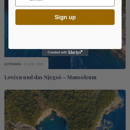
Sign up
LEITFADEN
- 17 APR. 2025
Lovćen und das Njegoš – Mausoleum