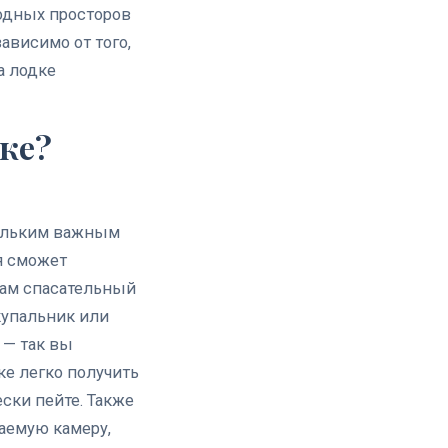
водных просторов
висимо от того,
а лодке
дке?
кольким важным
я сможет
вам спасательный
купальник или
 — так вы
ке легко получить
ски пейте. Также
аемую камеру,