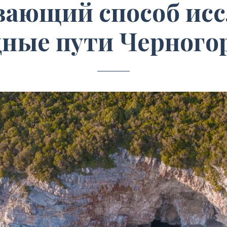
вающий способ исс
дные пути Черного