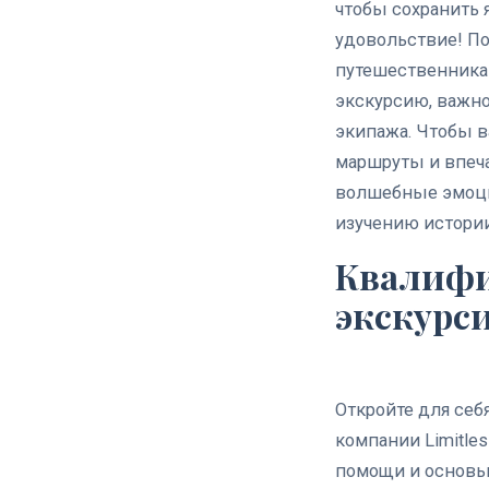
чтобы сохранить 
удовольствие! По
путешественника
экскурсию, важно
экипажа. Чтобы в
маршруты и впеча
волшебные эмоци
изучению истории
Квалифи
экскурс
Откройте для себ
компании Limitle
помощи и основы