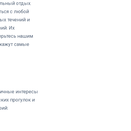
ельный отдых.
ться с любой
ых течений и
ий. Их
ерьтесь нашим
окажут самые
личные интересы
ких прогулок и
рий: