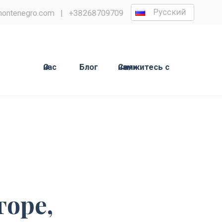
Русский
ontenegro.com
|
+38268709709
О нас
Блог
Свяжитесь с нами
торе,