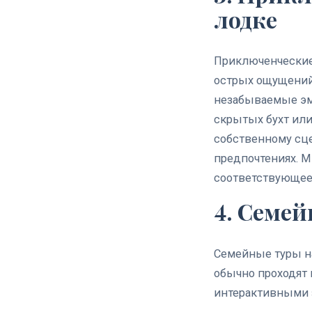
лодке
Приключенческие 
острых ощущений 
незабываемые эм
скрытых бухт или
собственному сце
предпочтениях. 
соответствующее
4. Семе
Семейные туры на
обычно проходят 
интерактивными з