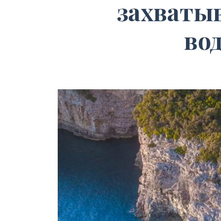
захваты
во