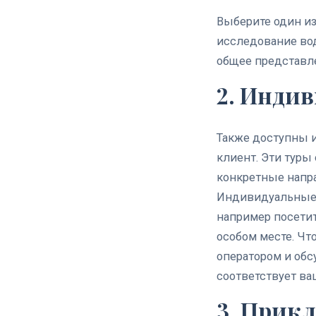
Выберите один из
исследование вод
общее представле
2. Инди
Также доступны 
клиент. Эти тур
конкретные напр
Индивидуальные т
например посетит
особом месте.
Что
оператором и обс
соответствует в
3. Прик