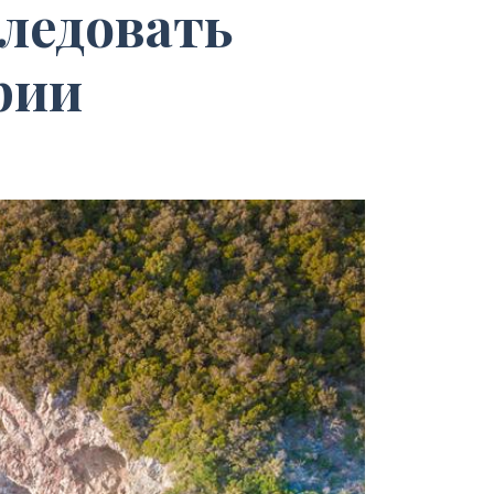
ледовать
рии