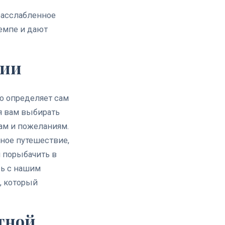
расслабленное
емпе и дают
сии
ю определяет сам
я вам выбирать
ам и пожеланиям.
ное путешествие,
 порыбачить в
сь с нашим
, который
тной