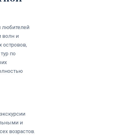
я любителей
и волн и
 островов,
тур по
оих
полностью
 экскурсии
ельными и
ех возрастов.