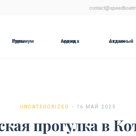
contact@speedboatm
Премиум туры
Аренда лодки
Активный отдых
UNCATEGORIZED
- 16 МАЙ 2025
кая прогулка в Ко