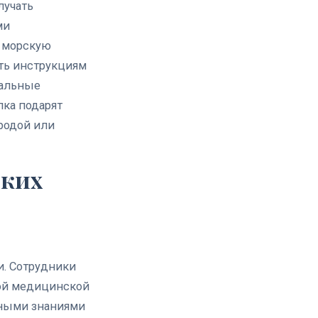
лучать
ми
а морскую
ть инструкциям
кальные
лка подарят
родой или
ских
и. Сотрудники
вой медицинской
рными знаниями