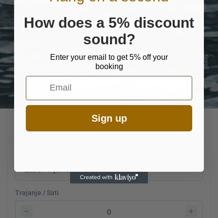
How does a 5% discount
sound?
Enter your email to get 5% off your
Scroll
booking
Email
Sign up
€ 80
po satu
Vrijeme
Trajanje / Sati