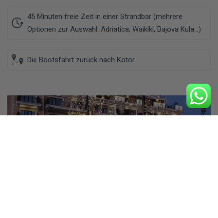
45 Minuten freie Zeit in einer Strandbar (mehrere
Optionen zur Auswahl: Adriatica, Waikiki, Bajova Kula…)
Die Bootsfahrt zurück nach Kotor