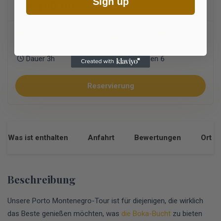
Sign up
€ 180.00
ab
Porto Montenegro und Tivat-Bucht
Dauer 3h
Personen 6
Reservierung
Was ist enthalten
Anfahrt
Bewertungen
Ort
Beschreibung
Unsere Porto Montenegro-Tour ist für diejenigen, die wirklich
das Beste genießen möchten, was
die Boka-Bucht
zu bieten