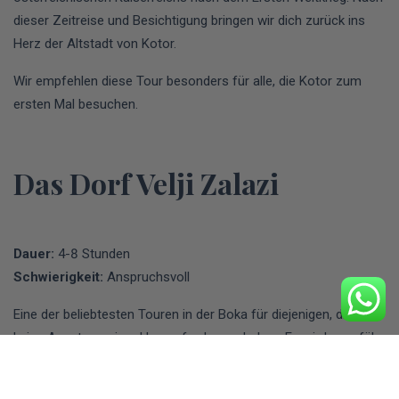
dieser Zeitreise und Besichtigung bringen wir dich zurück ins
Herz der Altstadt von Kotor.
Wir empfehlen diese Tour besonders für alle, die Kotor zum
ersten Mal besuchen.
Das Dorf Velji Zalazi
Dauer:
4-8 Stunden
Schwierigkeit:
Anspruchsvoll
Eine der beliebtesten Touren in der Boka für diejenigen, die
keine Angst vor einer Herausforderung haben. Es wird ungefähr
2 Stunden dauern, um den Gipfel zu erreichen, der auf 750
Metern über dem Meeresspiegel liegt.